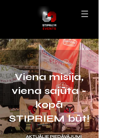
Viena misija,
viena sajūta -
kopā
STIPRIEM būt!
AKTUĀLIE PIEDĀVĀJUMI